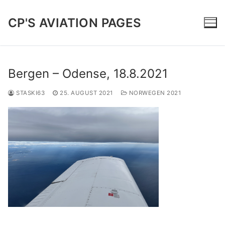
Zum
Inhalt
CP'S AVIATION PAGES
springen
Bergen – Odense, 18.8.2021
Home
STASKI63
25. AUGUST 2021
NORWEGEN 2021
Trip Reports
Software | Projects
About