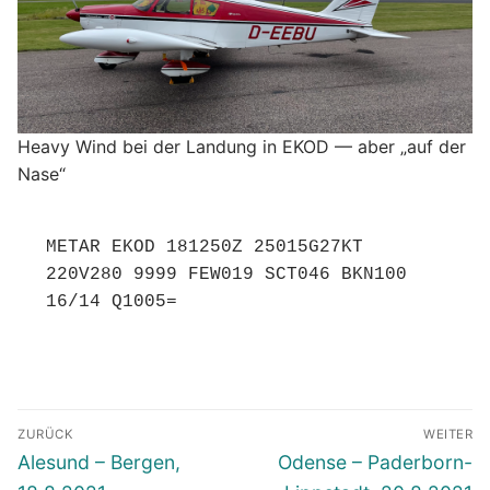
Heavy Wind bei der Landung in EKOD — aber „auf der
Nase“
METAR EKOD 181250Z 25015G27KT 
220V280 9999 FEW019 SCT046 BKN100 
16/14 Q1005=
Beitragsnavigation
ZURÜCK
WEITER
Vorheriger
Nächster
Alesund – Bergen,
Odense – Paderborn-
Beitrag:
Beitrag: